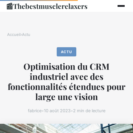
📰
Thebestmusclerelaxers
Accueil
›
Actu
ACTU
Optimisation du CRM
industriel avec des
fonctionnalités étendues pour
large une vision
fabrice
•
10 août 2023
•
2 min de lecture