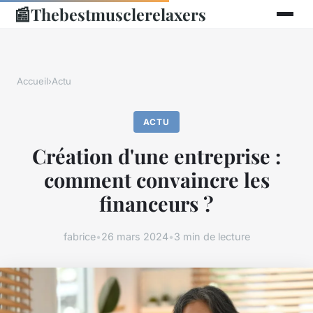
📰
Thebestmusclerelaxers
Accueil
›
Actu
ACTU
Création d'une entreprise :
comment convaincre les
financeurs ?
fabrice
•
26 mars 2024
•
3 min de lecture