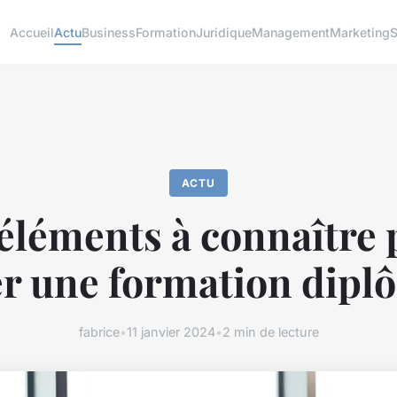
Accueil
Actu
Business
Formation
Juridique
Management
Marketing
S
ACTU
éléments à connaître
er une formation dipl
fabrice
•
11 janvier 2024
•
2 min de lecture