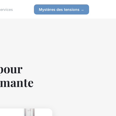
ervices
Mystères des tensions →
 pour
ômante