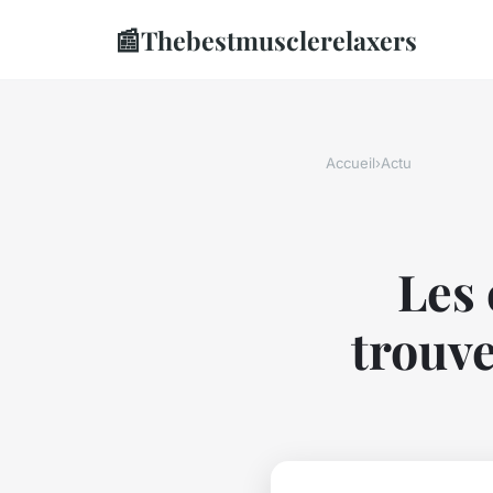
📰
Thebestmusclerelaxers
Accueil
›
Actu
Les 
trouv