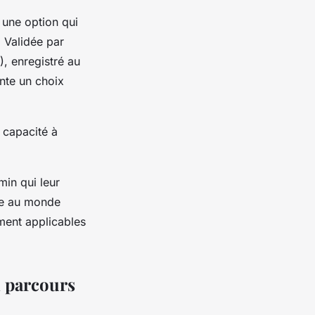
t une option qui
 Validée par
), enregistré au
ente un choix
a capacité à
min qui leur
tée au monde
ment applicables
n parcours