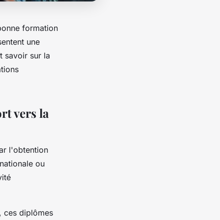
 bonne formation
sentent une
 savoir sur la
tions
t vers la
r l'obtention
 nationale ou
vité
s, ces diplômes