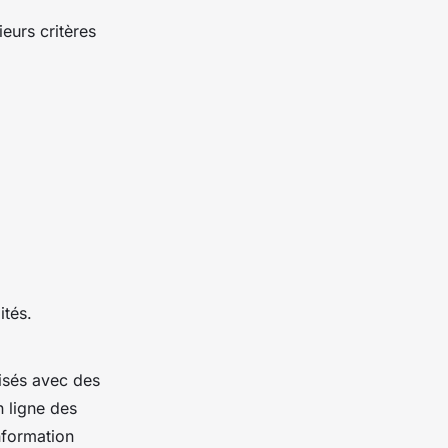
eurs critères
ités.
lisés avec des
 ligne des
nformation