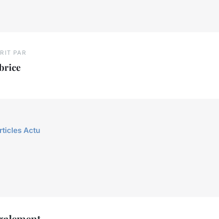
RIT PAR
brice
rticles Actu
également