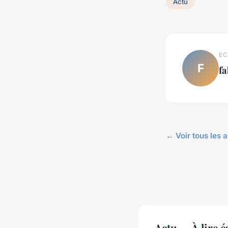
Actu
EC
F
fa
← Voir tous les a
Actu — À lire 