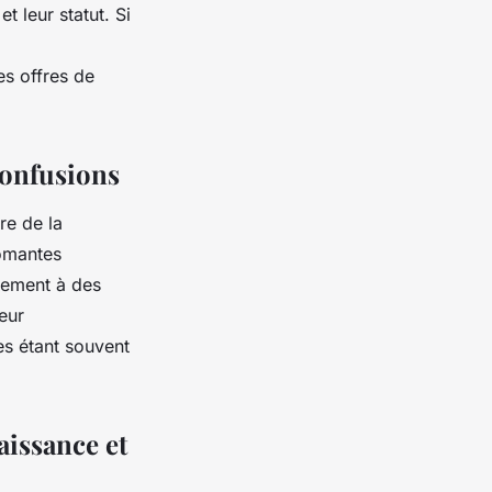
t leur statut. Si
s offres de
confusions
re de la
lômantes
alement à des
leur
es étant souvent
aissance et