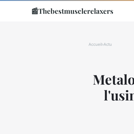
📰
Thebestmusclerelaxers
Accueil
›
Actu
Metalo
l'usi