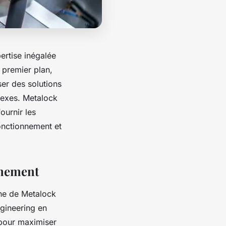
ertise inégalée
e premier plan,
ser des solutions
lexes. Metalock
ournir les
onctionnement et
gnement
oche de Metalock
ngineering en
pour maximiser