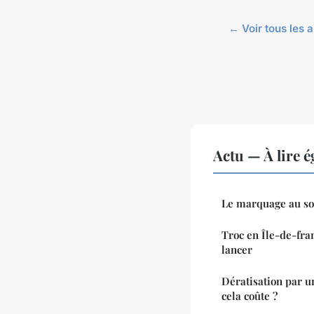
← Voir tous les a
Actu — À lire 
Le marquage au sol
Troc en Île-de-fra
lancer
Dératisation par u
cela coûte ?