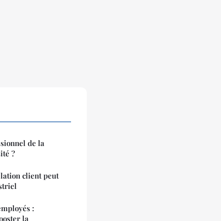
ionnel de la
ité ?
ation client peut
triel
employés :
ooster la