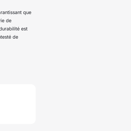
arantissant que
ie de
urabilité est
ntesté de