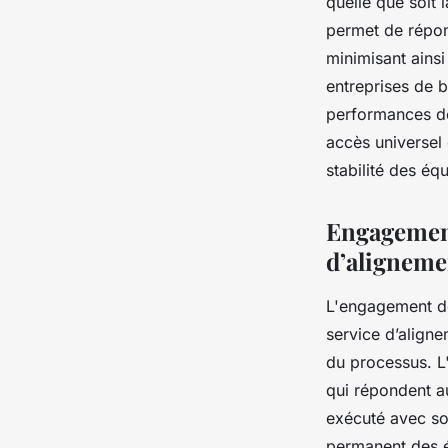
quelle que soit 
permet de répon
minimisant ains
entreprises de b
performances des
accès universel 
stabilité des éq
Engagement 
d’aligneme
L'engagement de
service d’align
du processus. L'
qui répondent au
exécuté avec soi
permanent des é