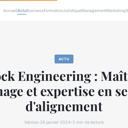
Accueil
Actu
Business
Formation
Juridique
Management
Marketing
S
ACTU
ck Engineering : Maît
nage et expertise en s
d'alignement
fabrice
•
26 janvier 2024
•
2 min de lecture