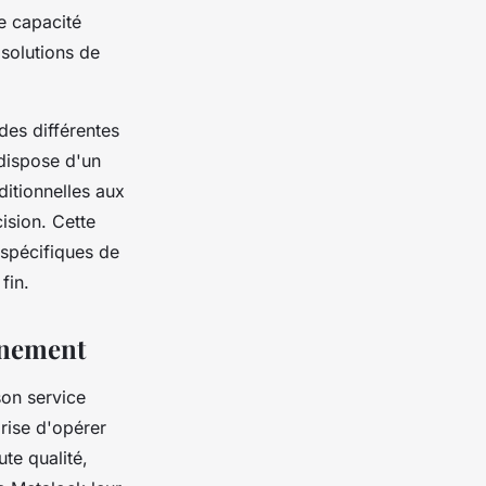
e capacité
 solutions de
des différentes
 dispose d'un
itionnelles aux
ision. Cette
 spécifiques de
fin.
ignement
son service
rise d'opérer
te qualité,