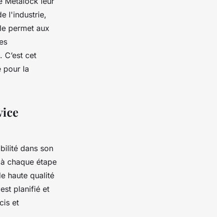
e Metalock leur
 l'industrie,
ale permet aux
les
. C’est cet
 pour la
vice
bilité dans son
 à chaque étape
e haute qualité
st planifié et
cis et