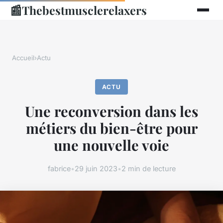
📰
Thebestmusclerelaxers
Accueil
›
Actu
ACTU
Une reconversion dans les
métiers du bien-être pour
une nouvelle voie
fabrice
•
29 juin 2023
•
2 min de lecture