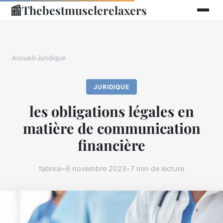
📰
Thebestmusclerelaxers
Accueil
›
Juridique
JURIDIQUE
les obligations légales en
matière de communication
financière
fabrice
•
6 novembre 2023
•
7 min de lecture