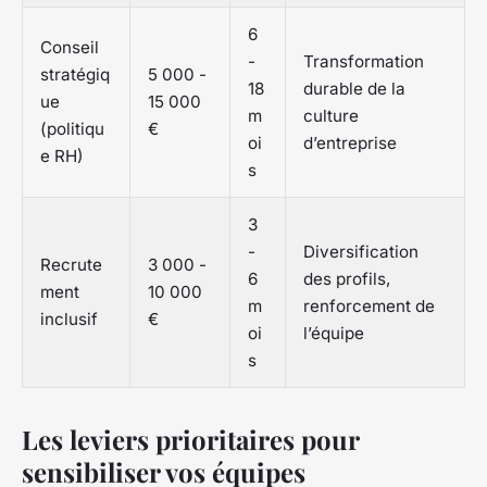
6
Conseil
-
Transformation
stratégiq
5 000 -
18
durable de la
ue
15 000
m
culture
(politiqu
€
oi
d’entreprise
e RH)
s
3
-
Diversification
Recrute
3 000 -
6
des profils,
ment
10 000
m
renforcement de
inclusif
€
oi
l’équipe
s
Les leviers prioritaires pour
sensibiliser vos équipes