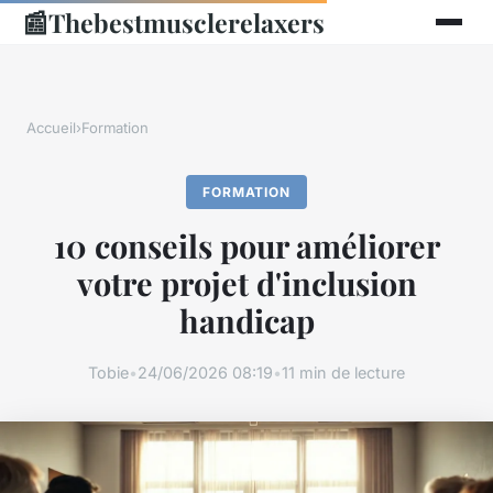
📰
Thebestmusclerelaxers
Accueil
›
Formation
FORMATION
10 conseils pour améliorer
votre projet d'inclusion
handicap
Tobie
•
24/06/2026 08:19
•
11 min de lecture