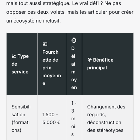
mais tout aussi stratégique. Le vrai défi ? Ne pas
opposer ces deux volets, mais les articuler pour créer
un écosystème inclusif.
⏱️
💶
D
Fourch
📈 Type
él
ette de
🎯 Bénéfice
de
ai
prix
principal
service
m
moyenn
oy
e
en
1 -
Sensibili
Changement des
3
sation
1 500 -
regards,
m
(formati
5 000 €
déconstruction
oi
ons)
des stéréotypes
s